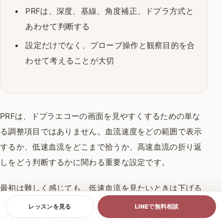
PRFは、深度、基線、角度補正、ドプラ方式と
あわせて判断する
設定だけでなく、プローブ操作と観察目的を合
わせて考えることが大切
PRFは、ドプラエコーの画面を見やすくするための単な
る調整項目ではありません。血流速度をどの範囲で表示
するか、低速血流をどこまで拾うか、高速血流の折り返
しをどう判断するかに関わる重要な設定です。
最初は難しく感じても、低速血流を見たいときは下げる
方向、高速血流を見たいときは上げる方向という基本を
レッスンを見る
LINEで無料相談
押さえると、画面の変化を理解しやすくなります。