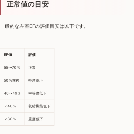
正常値の目安
一般的な左室EFの評価目安は以下です。
EF値
評価
55〜70％
正常
50％前後
軽度低下
40〜49％
中等度低下
＜40％
収縮機能低下
＜30％
重度低下