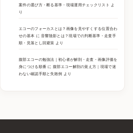
案件の選び方・断る基準・現場運用チェックリスト
よ
り
エコーのフォーカスとは？画像を見やすくする位置合わ
せの基本
に
音響陰影とは？現場での判断基準・走査手
順・見落とし回避策
より
腹部エコーの勉強法｜初心者が解剖・走査・画像評価を
身につける順番
に
腹部エコー解剖の覚え方｜現場で迷
わない確認手順と失敗例
より