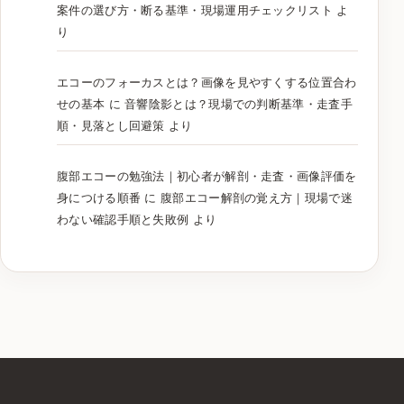
案件の選び方・断る基準・現場運用チェックリスト
よ
り
エコーのフォーカスとは？画像を見やすくする位置合わ
せの基本
に
音響陰影とは？現場での判断基準・走査手
順・見落とし回避策
より
腹部エコーの勉強法｜初心者が解剖・走査・画像評価を
身につける順番
に
腹部エコー解剖の覚え方｜現場で迷
わない確認手順と失敗例
より