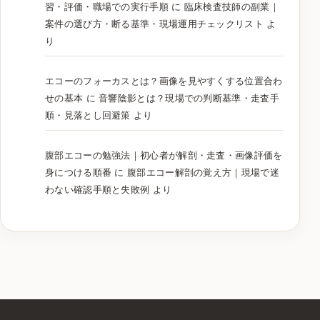
習・評価・職場での実行手順
に
臨床検査技師の副業｜
案件の選び方・断る基準・現場運用チェックリスト
よ
り
エコーのフォーカスとは？画像を見やすくする位置合わ
せの基本
に
音響陰影とは？現場での判断基準・走査手
順・見落とし回避策
より
腹部エコーの勉強法｜初心者が解剖・走査・画像評価を
身につける順番
に
腹部エコー解剖の覚え方｜現場で迷
わない確認手順と失敗例
より