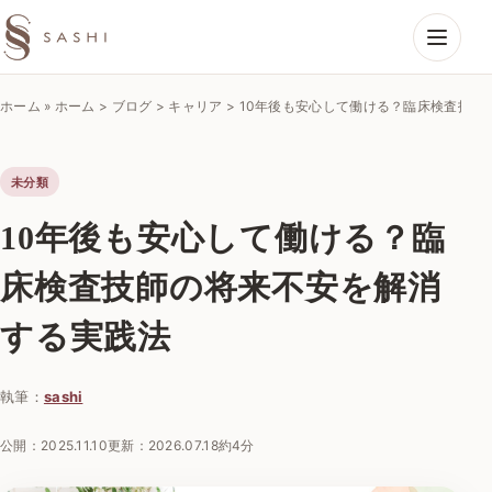
SASHIエコーラボ
ホーム
»
ホーム > ブログ > キャリア > 10年後も安心して働ける？臨床検査
未分類
10年後も安心して働ける？臨
床検査技師の将来不安を解消
する実践法
執筆：
sashi
公開：
2025.11.10
更新：
2026.07.18
約4分