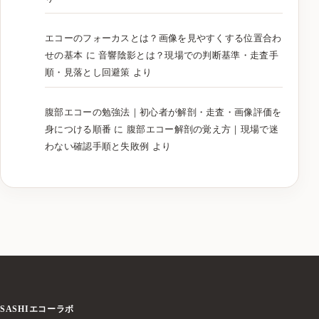
エコーのフォーカスとは？画像を見やすくする位置合わ
せの基本
に
音響陰影とは？現場での判断基準・走査手
順・見落とし回避策
より
腹部エコーの勉強法｜初心者が解剖・走査・画像評価を
身につける順番
に
腹部エコー解剖の覚え方｜現場で迷
わない確認手順と失敗例
より
SASHIエコーラボ