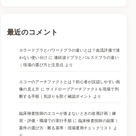
最近のコメント
カラードプラとパワードプラの違いとは？血流評価で迷
わない使い分け
に
連続波ドプラとパルスドプラの違い
｜現場の選び方と注意点
より
エコーのアーチファクトとは？初心者が誤認しやすい画
像の見え方
に
サイドローブアーチファクトを現場で判
断する手順｜見誤りを防ぐ確認ポイント
より
臨床検査技師のエコーが進まないときの改善計画｜練
習・評価・職場での実行手順
に
臨床検査技師の副業｜
案件の選び方・断る基準・現場運用チェックリスト
よ
り