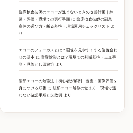
臨床検査技師のエコーが進まないときの改善計画｜練
習・評価・職場での実行手順
に
臨床検査技師の副業｜
案件の選び方・断る基準・現場運用チェックリスト
よ
り
エコーのフォーカスとは？画像を見やすくする位置合わ
せの基本
に
音響陰影とは？現場での判断基準・走査手
順・見落とし回避策
より
腹部エコーの勉強法｜初心者が解剖・走査・画像評価を
身につける順番
に
腹部エコー解剖の覚え方｜現場で迷
わない確認手順と失敗例
より