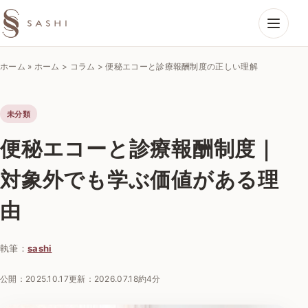
SASHIエコーラボ
ホーム
»
ホーム > コラム > 便秘エコーと診療報酬制度の正しい理解
未分類
便秘エコーと診療報酬制度｜
対象外でも学ぶ価値がある理
由
執筆：
sashi
公開：
2025.10.17
更新：
2026.07.18
約4分