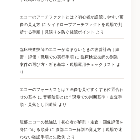
エコーのアーチファクトとは？初心者が誤認しやすい画
像の見え方
に
サイドローブアーチファクトを現場で判
断する手順｜見誤りを防ぐ確認ポイント
より
臨床検査技師のエコーが進まないときの改善計画｜練
習・評価・職場での実行手順
に
臨床検査技師の副業｜
案件の選び方・断る基準・現場運用チェックリスト
よ
り
エコーのフォーカスとは？画像を見やすくする位置合わ
せの基本
に
音響陰影とは？現場での判断基準・走査手
順・見落とし回避策
より
腹部エコーの勉強法｜初心者が解剖・走査・画像評価を
身につける順番
に
腹部エコー解剖の覚え方｜現場で迷
わない確認手順と失敗例
より