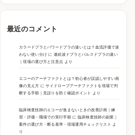
最近のコメント
カラードプラとパワードプラの違いとは？血流評価で迷
わない使い分け
に
連続波ドプラとパルスドプラの違い
｜現場の選び方と注意点
より
エコーのアーチファクトとは？初心者が誤認しやすい画
像の見え方
に
サイドローブアーチファクトを現場で判
断する手順｜見誤りを防ぐ確認ポイント
より
臨床検査技師のエコーが進まないときの改善計画｜練
習・評価・職場での実行手順
に
臨床検査技師の副業｜
案件の選び方・断る基準・現場運用チェックリスト
よ
り