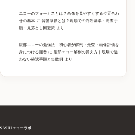
エコーのフォーカスとは？画像を見やすくする位置合わ
せの基本
に
音響陰影とは？現場での判断基準・走査手
順・見落とし回避策
より
腹部エコーの勉強法｜初心者が解剖・走査・画像評価を
身につける順番
に
腹部エコー解剖の覚え方｜現場で迷
わない確認手順と失敗例
より
SASHIエコーラボ