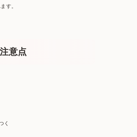
れます。
注意点
つく