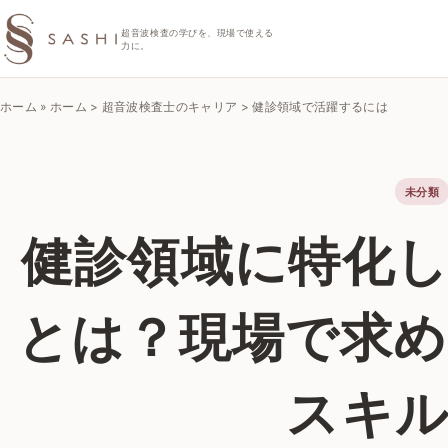
SASHIエコーラボ
超音波検査の学びを、現場で使える
力に。
ホーム
»
ホーム > 超音波検査士のキャリア > 健診領域で活躍するには
未分類
健診領域に特化
とは？現場で求
スキ