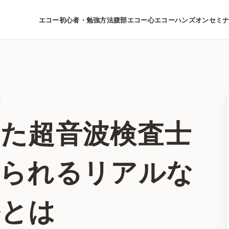
エコー初心者・勉強方法
腹部エコー
心エコー
ハンズオンセミ
した超音波検査士
められるリアルな
ルとは