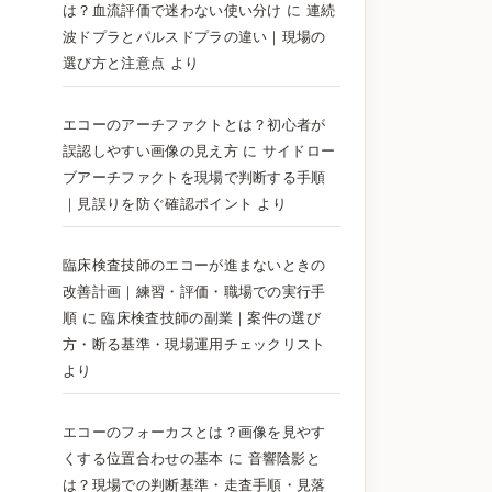
は？血流評価で迷わない使い分け
に
連続
波ドプラとパルスドプラの違い｜現場の
選び方と注意点
より
エコーのアーチファクトとは？初心者が
誤認しやすい画像の見え方
に
サイドロー
ブアーチファクトを現場で判断する手順
｜見誤りを防ぐ確認ポイント
より
臨床検査技師のエコーが進まないときの
改善計画｜練習・評価・職場での実行手
順
に
臨床検査技師の副業｜案件の選び
方・断る基準・現場運用チェックリスト
より
エコーのフォーカスとは？画像を見やす
くする位置合わせの基本
に
音響陰影と
は？現場での判断基準・走査手順・見落