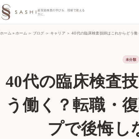
SASHIエコーラボ
超音波検査の学びを、現場で使える
力に。
ホーム
»
ホーム ＞ ブログ ＞ キャリア ＞ 40代の臨床検査技師はこれからど
未分類
40代の臨床検査
う働く？転職・
プで後悔し