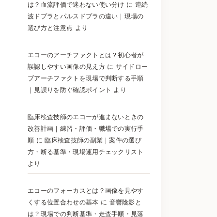
は？血流評価で迷わない使い分け
に
連続
波ドプラとパルスドプラの違い｜現場の
選び方と注意点
より
エコーのアーチファクトとは？初心者が
誤認しやすい画像の見え方
に
サイドロー
ブアーチファクトを現場で判断する手順
｜見誤りを防ぐ確認ポイント
より
臨床検査技師のエコーが進まないときの
改善計画｜練習・評価・職場での実行手
順
に
臨床検査技師の副業｜案件の選び
方・断る基準・現場運用チェックリスト
より
エコーのフォーカスとは？画像を見やす
くする位置合わせの基本
に
音響陰影と
は？現場での判断基準・走査手順・見落