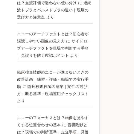
は？血流評価で迷わない使い分け
に
連続
波ドプラとパルスドプラの違い｜現場の
選び方と注意点
より
エコーのアーチファクトとは？初心者が
誤認しやすい画像の見え方
に
サイドロー
ブアーチファクトを現場で判断する手順
｜見誤りを防ぐ確認ポイント
より
臨床検査技師のエコーが進まないときの
改善計画｜練習・評価・職場での実行手
順
に
臨床検査技師の副業｜案件の選び
方・断る基準・現場運用チェックリスト
より
エコーのフォーカスとは？画像を見やす
くする位置合わせの基本
に
音響陰影と
は？現場での判断基準・走査手順・見落