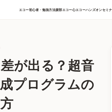
エコー初心者・勉強方法
腹部エコー
心エコー
ハンズオンセミ
て差が出る？超音
育成プログラムの
え方