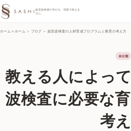
SASHIエコーラボ
超音波検査の学びを、現場で使える
力に。
ホーム
»
ホーム ＞ ブログ ＞ 超音波検査の人材育成プログラムと教育の考え方
未分類
教える人によっ
波検査に必要な
考