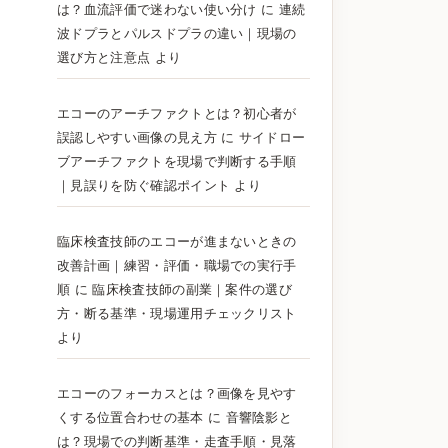
は？血流評価で迷わない使い分け
に
連続
波ドプラとパルスドプラの違い｜現場の
選び方と注意点
より
エコーのアーチファクトとは？初心者が
誤認しやすい画像の見え方
に
サイドロー
ブアーチファクトを現場で判断する手順
｜見誤りを防ぐ確認ポイント
より
臨床検査技師のエコーが進まないときの
改善計画｜練習・評価・職場での実行手
順
に
臨床検査技師の副業｜案件の選び
方・断る基準・現場運用チェックリスト
より
エコーのフォーカスとは？画像を見やす
くする位置合わせの基本
に
音響陰影と
は？現場での判断基準・走査手順・見落