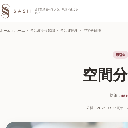
SASHIエコーラボ
超音波検査の学びを、現場で使える
力に。
ホーム
»
ホーム ＞ 超音波基礎知識 ＞ 超音波物理 ＞ 空間分解能
用語集
空間
執筆：
sas
公開：
2026.03.25
更新：