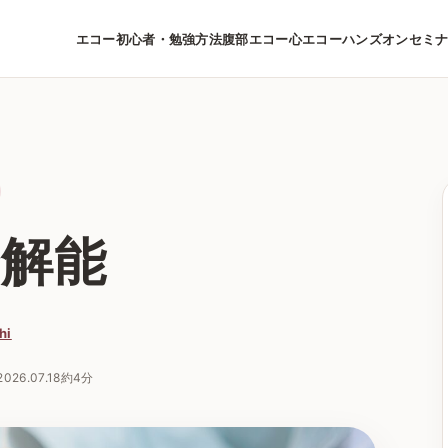
エコー初心者・勉強方法
腹部エコー
心エコー
ハンズオンセミ
分解能
hi
2026.07.18
約4分