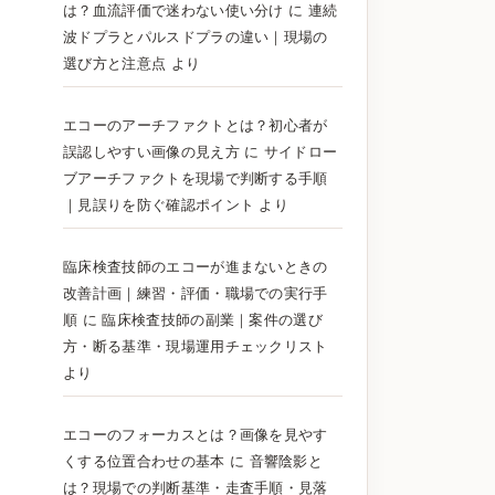
は？血流評価で迷わない使い分け
に
連続
波ドプラとパルスドプラの違い｜現場の
選び方と注意点
より
エコーのアーチファクトとは？初心者が
誤認しやすい画像の見え方
に
サイドロー
ブアーチファクトを現場で判断する手順
｜見誤りを防ぐ確認ポイント
より
臨床検査技師のエコーが進まないときの
改善計画｜練習・評価・職場での実行手
順
に
臨床検査技師の副業｜案件の選び
方・断る基準・現場運用チェックリスト
より
エコーのフォーカスとは？画像を見やす
くする位置合わせの基本
に
音響陰影と
は？現場での判断基準・走査手順・見落