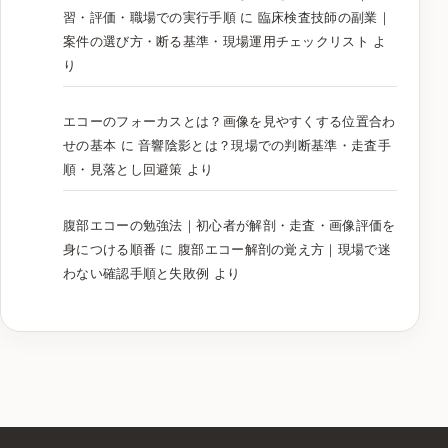
習・評価・職場での実行手順
に
臨床検査技師の副業｜
案件の選び方・断る基準・現場運用チェックリスト
よ
り
エコーのフォーカスとは？画像を見やすくする位置合わ
せの基本
に
音響陰影とは？現場での判断基準・走査手
順・見落とし回避策
より
腹部エコーの勉強法｜初心者が解剖・走査・画像評価を
身につける順番
に
腹部エコー解剖の覚え方｜現場で迷
わない確認手順と失敗例
より