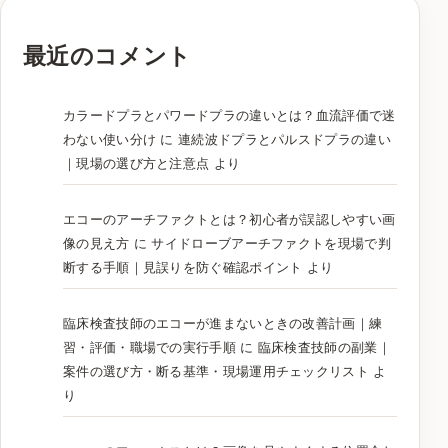
最近のコメント
カラードプラとパワードプラの違いとは？血流評価で迷
わない使い分け
に
連続波ドプラとパルスドプラの違い
｜現場の選び方と注意点
より
エコーのアーチファクトとは？初心者が誤認しやすい画
像の見え方
に
サイドローブアーチファクトを現場で判
断する手順｜見誤りを防ぐ確認ポイント
より
臨床検査技師のエコーが進まないときの改善計画｜練
習・評価・職場での実行手順
に
臨床検査技師の副業｜
案件の選び方・断る基準・現場運用チェックリスト
よ
り