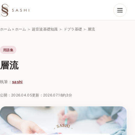
SASHIエコーラボ
ホーム
»
ホーム ＞ 超音波基礎知識 ＞ ドプラ基礎 ＞ 層流
用語集
層流
執筆：
sashi
公開：
2026.04.05
更新：
2026.07.18
約3分