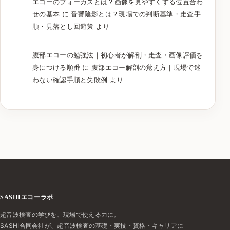
エコーのフォーカスとは？画像を見やすくする位置合わ
せの基本
に
音響陰影とは？現場での判断基準・走査手
順・見落とし回避策
より
腹部エコーの勉強法｜初心者が解剖・走査・画像評価を
身につける順番
に
腹部エコー解剖の覚え方｜現場で迷
わない確認手順と失敗例
より
SASHIエコーラボ
超音波検査の学びを、現場で使える力に。
SASHI合同会社が、超音波検査の基礎・実技・資格・キャリアに