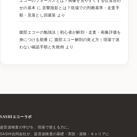
エコーのフォーカスとは？画像を見やすくする位置合わ
せの基本
に
音響陰影とは？現場での判断基準・走査手
順・見落とし回避策
より
腹部エコーの勉強法｜初心者が解剖・走査・画像評価を
身につける順番
に
腹部エコー解剖の覚え方｜現場で迷
わない確認手順と失敗例
より
SASHIエコーラボ
超音波検査の学びを、現場で使える力に。
SASHI合同会社が、超音波検査の基礎・実技・資格・キャリアに