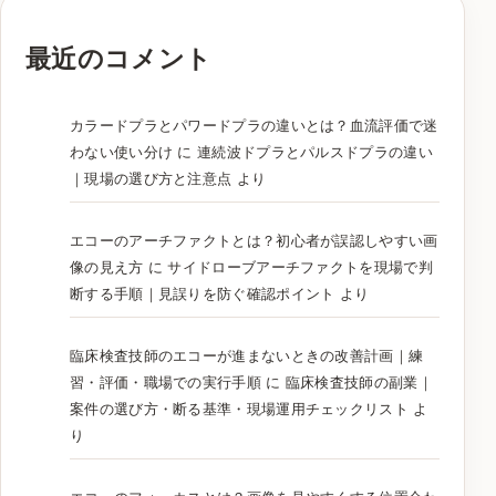
最近のコメント
カラードプラとパワードプラの違いとは？血流評価で迷
わない使い分け
に
連続波ドプラとパルスドプラの違い
｜現場の選び方と注意点
より
エコーのアーチファクトとは？初心者が誤認しやすい画
像の見え方
に
サイドローブアーチファクトを現場で判
断する手順｜見誤りを防ぐ確認ポイント
より
臨床検査技師のエコーが進まないときの改善計画｜練
習・評価・職場での実行手順
に
臨床検査技師の副業｜
案件の選び方・断る基準・現場運用チェックリスト
よ
り