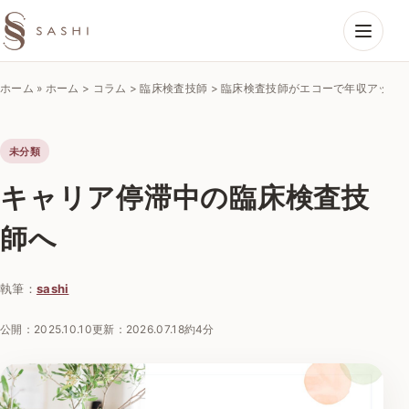
SASHIエコーラボ
ホーム
»
ホーム > コラム > 臨床検査技師 > 臨床検査技師がエコーで年収アップ
未分類
キャリア停滞中の臨床検査技
師へ
執筆：
sashi
公開：
2025.10.10
更新：
2026.07.18
約4分